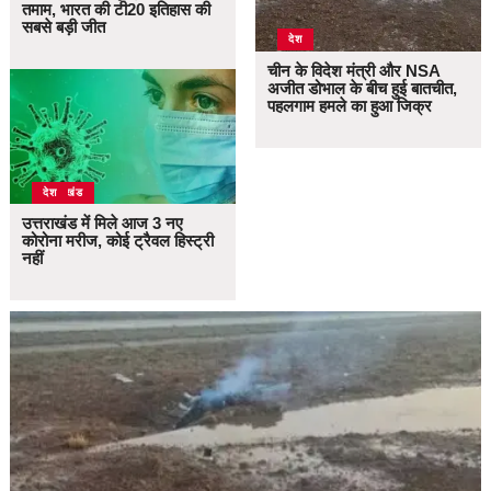
तमाम, भारत की टी20 इतिहास की
सबसे बड़ी जीत
देश
चीन के विदेश मंत्री और NSA
अजीत डोभाल के बीच हुई बातचीत,
पहलगाम हमले का हुआ जिक्र
उत्तराखंड
देश
उत्तराखंड में मिले आज 3 नए
कोरोना मरीज, कोई ट्रैवल हिस्ट्री
नहीं