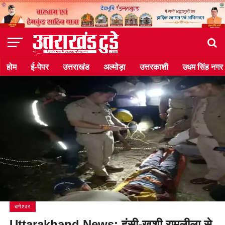
होम
ई-पेपर
उत्तराखंड
अल्मोड़ा
उत्तरकाशी
उधम सिंह नगर
बागेश्वर
Uttarakhand News: हंसी-खुशी रामलीला से