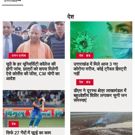
उत्तराखंड
देश
उत्तर प्रदेश
उत्तराखंड
देश
यूपी के हर यूनिवर्सिटी कॉलेज की
उत्तराखंड में मिले आज 3 नए
होगी जांच, छात्रों को वापस मिलेगी
कोरोना मरीज, कोई ट्रैवल हिस्ट्री
ऐसे कोर्सेस की फीस, CM योगी का
नहीं
आदेश
उत्तराखंड
देश
डीएम ने दूरस्थ क्षेत्र लाखामंडल में
बहुउद्देशीय शिविर लगाकर सुनी जन
समस्याएं
देश
सिर्फ 27 गेंदों में यूएई का काम