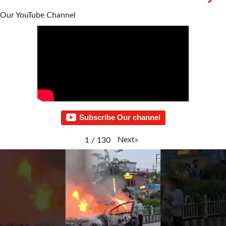
Our YouTube Channel
Subscribe Our channel
Next
»
1
/
130