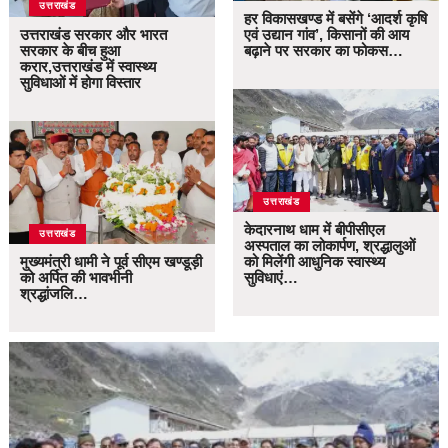
उत्तराखंड
हर विकासखण्ड में बसेंगे ‘आदर्श कृषि
उत्तराखंड सरकार और भारत
एवं उद्यान गांव’, किसानों की आय
सरकार के बीच हुआ
बढ़ाने पर सरकार का फोकस…
करार,उत्तराखंड में स्वास्थ्य
सुविधाओं में होगा विस्तार
उत्तराखंड
केदारनाथ धाम में बीपीसीएल
उत्तराखंड
अस्पताल का लोकार्पण, श्रद्धालुओं
मुख्यमंत्री धामी ने पूर्व सीएम खण्डूड़ी
को मिलेंगी आधुनिक स्वास्थ्य
को अर्पित की भावभीनी
सुविधाएं…
श्रद्धांजलि…