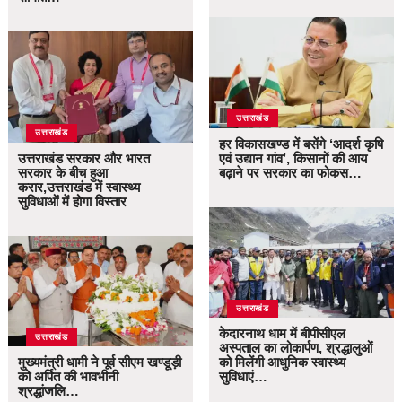
उत्तराखंड
उत्तराखंड
हर विकासखण्ड में बसेंगे ‘आदर्श कृषि
उत्तराखंड सरकार और भारत
एवं उद्यान गांव’, किसानों की आय
सरकार के बीच हुआ
बढ़ाने पर सरकार का फोकस…
करार,उत्तराखंड में स्वास्थ्य
सुविधाओं में होगा विस्तार
उत्तराखंड
केदारनाथ धाम में बीपीसीएल
उत्तराखंड
अस्पताल का लोकार्पण, श्रद्धालुओं
मुख्यमंत्री धामी ने पूर्व सीएम खण्डूड़ी
को मिलेंगी आधुनिक स्वास्थ्य
को अर्पित की भावभीनी
सुविधाएं…
श्रद्धांजलि…