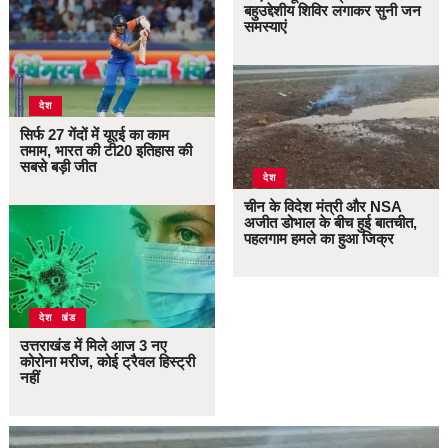
बहुउद्देशीय शिविर लगाकर सुनी जन
समस्याएं
देश
सिर्फ 27 गेंदों में यूएई का काम
तमाम, भारत की टी20 इतिहास की
सबसे बड़ी जीत
देश
चीन के विदेश मंत्री और NSA
अजीत डोभाल के बीच हुई बातचीत,
पहलगाम हमले का हुआ जिक्र
उत्तराखंड
देश
उत्तराखंड में मिले आज 3 नए
कोरोना मरीज, कोई ट्रैवल हिस्ट्री
नहीं