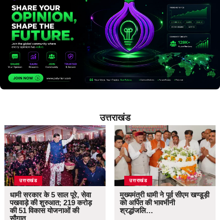
उत्तराखंड
उत्तराखंड
उत्तराखंड
धामी सरकार के 5 साल पूरे, सेवा
मुख्यमंत्री धामी ने पूर्व सीएम खण्डूड़ी
पखवाड़े की शुरुआत; 219 करोड़
को अर्पित की भावभीनी
की 51 विकास योजनाओं की
श्रद्धांजलि…
सौगात…