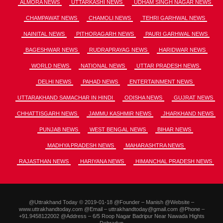
ALMORA NEWS
UTTARKASHI NEWS
UDHAM SINGH NAGAR NEWS
CHAMPAWAT NEWS
CHAMOLI NEWS
TEHRI GARHWAL NEWS
NAINITAL NEWS
PITHORAGARH NEWS
PAURI GARHWAL NEWS
BAGESHWAR NEWS
RUDRAPRAYAG NEWS
HARIDWAR NEWS
WORLD NEWS
NATIONAL NEWS
UTTAR PRADESH NEWS
DELHI NEWS
PAHAD NEWS
ENTERTAINMENT NEWS
UTTARAKHAND SAMACHAR IN HINDI
ODISHA NEWS
GUJRAT NEWS
CHHATTISGARH NEWS
JAMMU KASHMIR NEWS
JHARKHAND NEWS
PUNJAB NEWS
WEST BENGAL NEWS
BIHAR NEWS
MADHYA PRADESH NEWS
MAHARASHTRA NEWS
RAJASTHAN NEWS
HARIYANA NEWS
HIMANCHAL PRADESH NEWS
@Uttrakhand Today © 2019-01-18 @Founder – Manish @Website –
www.uttrakhandtoday.com @Email – uttrakhandtoday@gmail.com @Phone –
+91.9458122002 @Address – 6/5 Roop Nagar Badripur Near Nawada Hights