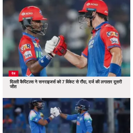
देश
दिल्ली कैपिटल्स ने सनराइजर्स को 7 विकेट से रौंदा, दर्ज की लगातार दूसरी
जीत