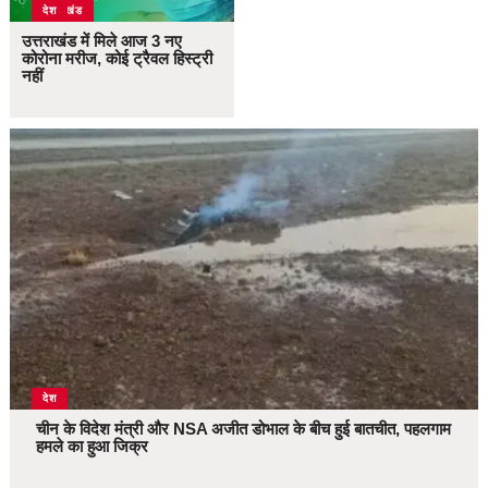
उत्तराखंड
देश
उत्तराखंड में मिले आज 3 नए
कोरोना मरीज, कोई ट्रैवल हिस्ट्री
नहीं
देश
चीन के विदेश मंत्री और NSA अजीत डोभाल के बीच हुई बातचीत, पहलगाम
हमले का हुआ जिक्र