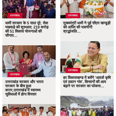
उत्तराखंड
उत्तराखंड
धामी सरकार के 5 साल पूरे, सेवा
मुख्यमंत्री धामी ने पूर्व सीएम खण्डूड़ी
पखवाड़े की शुरुआत; 219 करोड़
को अर्पित की भावभीनी
की 51 विकास योजनाओं की
श्रद्धांजलि…
सौगात…
उत्तराखंड
उत्तराखंड
हर विकासखण्ड में बसेंगे ‘आदर्श कृषि
उत्तराखंड सरकार और भारत
एवं उद्यान गांव’, किसानों की आय
सरकार के बीच हुआ
बढ़ाने पर सरकार का फोकस…
करार,उत्तराखंड में स्वास्थ्य
सुविधाओं में होगा विस्तार