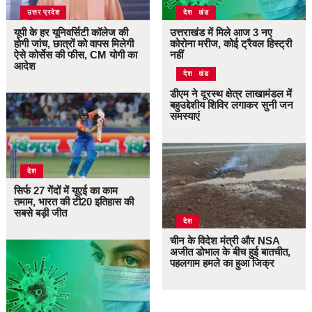
उत्तर प्रदेश
उत्तराखंड
देश
यूपी के हर यूनिवर्सिटी कॉलेज की
उत्तराखंड में मिले आज 3 नए
होगी जांच, छात्रों को वापस मिलेगी
कोरोना मरीज, कोई ट्रैवल हिस्ट्री
ऐसे कोर्सेस की फीस, CM योगी का
नहीं
आदेश
उत्तराखंड
देश
डीएम ने दूरस्थ क्षेत्र लाखामंडल में
बहुउद्देशीय शिविर लगाकर सुनी जन
समस्याएं
देश
सिर्फ 27 गेंदों में यूएई का काम
तमाम, भारत की टी20 इतिहास की
सबसे बड़ी जीत
देश
चीन के विदेश मंत्री और NSA
अजीत डोभाल के बीच हुई बातचीत,
पहलगाम हमले का हुआ जिक्र