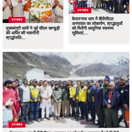
उत्तराखंड
केदारनाथ धाम में बीपीसीएल
उत्तराखंड
अस्पताल का लोकार्पण, श्रद्धालुओं
मुख्यमंत्री धामी ने पूर्व सीएम खण्डूड़ी
को मिलेंगी आधुनिक स्वास्थ्य
को अर्पित की भावभीनी
सुविधाएं…
श्रद्धांजलि…
उत्तराखंड