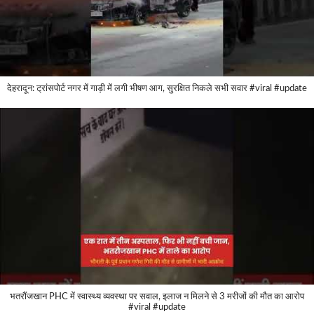
देहरादून: ट्रांसपोर्ट नगर में गाड़ी में लगी भीषण आग, सुरक्षित निकले सभी सवार #viral #update
भतरौंजखान PHC में स्वास्थ्य व्यवस्था पर सवाल, इलाज न मिलने से 3 मरीजों की मौत का आरोप
#viral #update