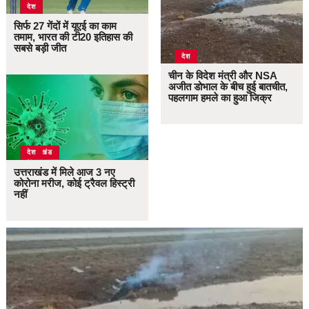
देश
सिर्फ 27 गेंदों में यूएई का काम
तमाम, भारत की टी20 इतिहास की
सबसे बड़ी जीत
देश
चीन के विदेश मंत्री और NSA
अजीत डोभाल के बीच हुई बातचीत,
पहलगाम हमले का हुआ जिक्र
उत्तराखंड
देश
उत्तराखंड में मिले आज 3 नए
कोरोना मरीज, कोई ट्रैवल हिस्ट्री
नहीं