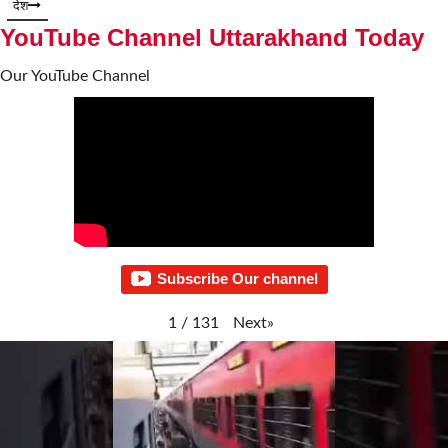
देश
YouTube Channel Uttarakhand Today
Our YouTube Channel
Subscribe Our channel
Next
»
1
/
131