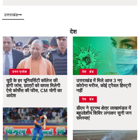
उत्तराखंड
देश
उत्तर प्रदेश
उत्तराखंड
देश
यूपी के हर यूनिवर्सिटी कॉलेज की
उत्तराखंड में मिले आज 3 नए
होगी जांच, छात्रों को वापस मिलेगी
कोरोना मरीज, कोई ट्रैवल हिस्ट्री
ऐसे कोर्सेस की फीस, CM योगी का
नहीं
आदेश
उत्तराखंड
देश
डीएम ने दूरस्थ क्षेत्र लाखामंडल में
बहुउद्देशीय शिविर लगाकर सुनी जन
समस्याएं