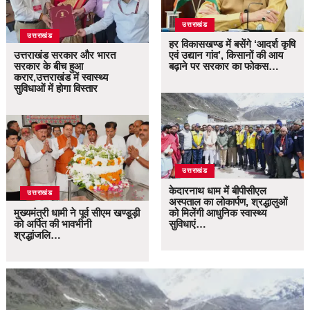
उत्तराखंड
उत्तराखंड
हर विकासखण्ड में बसेंगे ‘आदर्श कृषि
उत्तराखंड सरकार और भारत
एवं उद्यान गांव’, किसानों की आय
सरकार के बीच हुआ
बढ़ाने पर सरकार का फोकस…
करार,उत्तराखंड में स्वास्थ्य
सुविधाओं में होगा विस्तार
उत्तराखंड
केदारनाथ धाम में बीपीसीएल
उत्तराखंड
अस्पताल का लोकार्पण, श्रद्धालुओं
मुख्यमंत्री धामी ने पूर्व सीएम खण्डूड़ी
को मिलेंगी आधुनिक स्वास्थ्य
को अर्पित की भावभीनी
सुविधाएं…
श्रद्धांजलि…