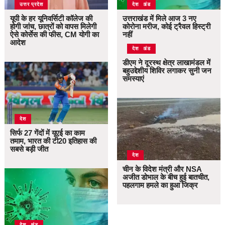
उत्तर प्रदेश
उत्तराखंड
देश
यूपी के हर यूनिवर्सिटी कॉलेज की
उत्तराखंड में मिले आज 3 नए
होगी जांच, छात्रों को वापस मिलेगी
कोरोना मरीज, कोई ट्रैवल हिस्ट्री
ऐसे कोर्सेस की फीस, CM योगी का
नहीं
आदेश
उत्तराखंड
देश
डीएम ने दूरस्थ क्षेत्र लाखामंडल में
बहुउद्देशीय शिविर लगाकर सुनी जन
समस्याएं
देश
सिर्फ 27 गेंदों में यूएई का काम
तमाम, भारत की टी20 इतिहास की
सबसे बड़ी जीत
देश
चीन के विदेश मंत्री और NSA
अजीत डोभाल के बीच हुई बातचीत,
पहलगाम हमले का हुआ जिक्र
उत्तराखंड
देश