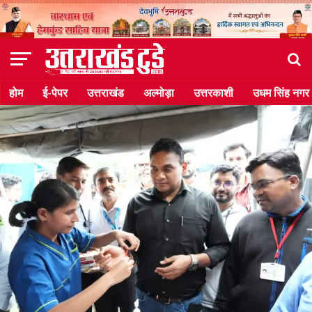
होम
ई-पेपर
उत्तराखंड
अल्मोड़ा
उत्तरकाशी
उधम सिंह नगर