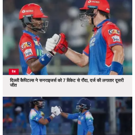
देश
दिल्ली कैपिटल्स ने सनराइजर्स को 7 विकेट से रौंदा, दर्ज की लगातार दूसरी
जीत