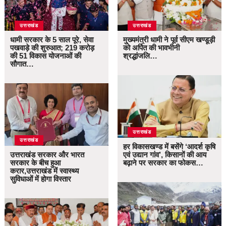
उत्तराखंड
उत्तराखंड
धामी सरकार के 5 साल पूरे, सेवा
मुख्यमंत्री धामी ने पूर्व सीएम खण्डूड़ी
पखवाड़े की शुरुआत; 219 करोड़
को अर्पित की भावभीनी
की 51 विकास योजनाओं की
श्रद्धांजलि…
सौगात…
उत्तराखंड
उत्तराखंड
हर विकासखण्ड में बसेंगे ‘आदर्श कृषि
उत्तराखंड सरकार और भारत
एवं उद्यान गांव’, किसानों की आय
सरकार के बीच हुआ
बढ़ाने पर सरकार का फोकस…
करार,उत्तराखंड में स्वास्थ्य
सुविधाओं में होगा विस्तार