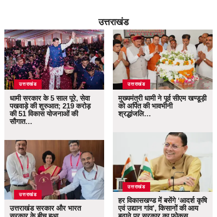
उत्तराखंड
उत्तराखंड
उत्तराखंड
धामी सरकार के 5 साल पूरे, सेवा
मुख्यमंत्री धामी ने पूर्व सीएम खण्डूड़ी
पखवाड़े की शुरुआत; 219 करोड़
को अर्पित की भावभीनी
की 51 विकास योजनाओं की
श्रद्धांजलि…
सौगात…
उत्तराखंड
उत्तराखंड
हर विकासखण्ड में बसेंगे ‘आदर्श कृषि
उत्तराखंड सरकार और भारत
एवं उद्यान गांव’, किसानों की आय
सरकार के बीच हुआ
बढ़ाने पर सरकार का फोकस…