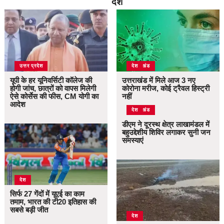
देश
उत्तर प्रदेश
उत्तराखंड
देश
यूपी के हर यूनिवर्सिटी कॉलेज की
उत्तराखंड में मिले आज 3 नए
होगी जांच, छात्रों को वापस मिलेगी
कोरोना मरीज, कोई ट्रैवल हिस्ट्री
ऐसे कोर्सेस की फीस, CM योगी का
नहीं
आदेश
उत्तराखंड
देश
डीएम ने दूरस्थ क्षेत्र लाखामंडल में
बहुउद्देशीय शिविर लगाकर सुनी जन
समस्याएं
देश
सिर्फ 27 गेंदों में यूएई का काम
तमाम, भारत की टी20 इतिहास की
सबसे बड़ी जीत
देश