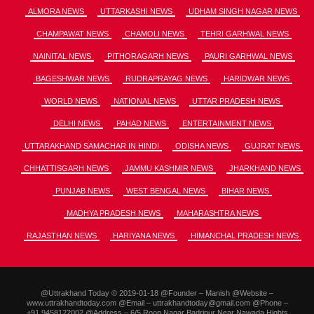
ALMORA NEWS
UTTARKASHI NEWS
UDHAM SINGH NAGAR NEWS
CHAMPAWAT NEWS
CHAMOLI NEWS
TEHRI GARHWAL NEWS
NAINITAL NEWS
PITHORAGARH NEWS
PAURI GARHWAL NEWS
BAGESHWAR NEWS
RUDRAPRAYAG NEWS
HARIDWAR NEWS
WORLD NEWS
NATIONAL NEWS
UTTAR PRADESH NEWS
DELHI NEWS
PAHAD NEWS
ENTERTAINMENT NEWS
UTTARAKHAND SAMACHAR IN HINDI
ODISHA NEWS
GUJRAT NEWS
CHHATTISGARH NEWS
JAMMU KASHMIR NEWS
JHARKHAND NEWS
PUNJAB NEWS
WEST BENGAL NEWS
BIHAR NEWS
MADHYA PRADESH NEWS
MAHARASHTRA NEWS
RAJASTHAN NEWS
HARIYANA NEWS
HIMANCHAL PRADESH NEWS
@Uttrakhand Today © 2019-01-18 @Founder – Manish @Website –
www.uttrakhandtoday.com @Email – uttrakhandtoday@gmail.com @Phone –
+91.9458122002 @Address – 6/5 Roop Nagar Badripur Near Nawada Hights