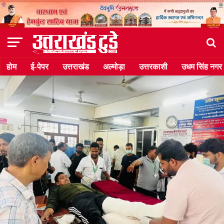
होम
ई-पेपर
उत्तराखंड
अल्मोड़ा
उत्तरकाशी
उधम सिंह नगर