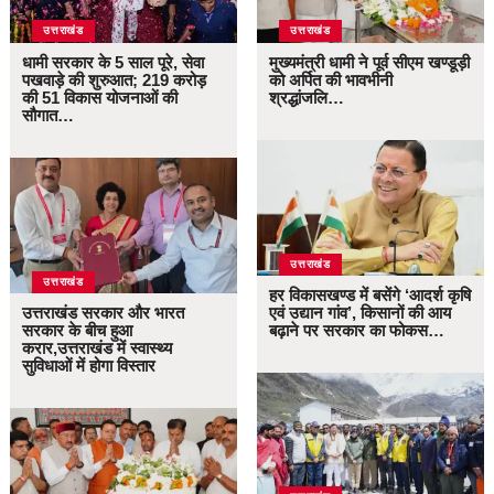
उत्तराखंड
उत्तराखंड
धामी सरकार के 5 साल पूरे, सेवा
मुख्यमंत्री धामी ने पूर्व सीएम खण्डूड़ी
पखवाड़े की शुरुआत; 219 करोड़
को अर्पित की भावभीनी
की 51 विकास योजनाओं की
श्रद्धांजलि…
सौगात…
उत्तराखंड
उत्तराखंड
हर विकासखण्ड में बसेंगे ‘आदर्श कृषि
उत्तराखंड सरकार और भारत
एवं उद्यान गांव’, किसानों की आय
सरकार के बीच हुआ
बढ़ाने पर सरकार का फोकस…
करार,उत्तराखंड में स्वास्थ्य
सुविधाओं में होगा विस्तार