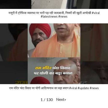
मसूरी में ट्रैफिक व्यवस्था पर भारी पड़ रही जल्दबाजी, नियमों की खुली अनदेखी #viral
#latestnews #news
राम मंदिर चंदा विवाद पर योगी आदित्यनाथ का बड़ा बयान #viral #update #news
Next
»
1
/
130