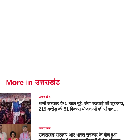
More in उत्तराखंड
उत्तराखंड
धामी सरकार के 5 साल पूरे, सेवा पखवाड़े की शुरुआत;
219 करोड़ की 51 विकास योजनाओं की सौगात…
उत्तराखंड
उत्तराखंड सरकार और भारत सरकार के बीच हुआ