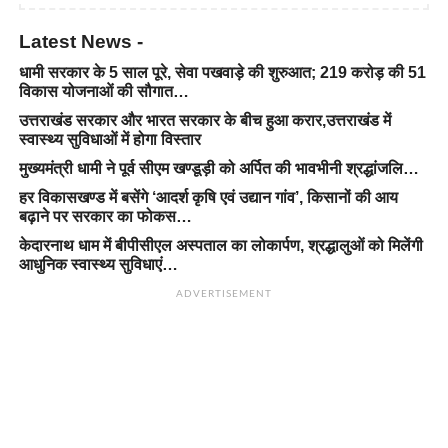
Latest News -
धामी सरकार के 5 साल पूरे, सेवा पखवाड़े की शुरुआत; 219 करोड़ की 51
विकास योजनाओं की सौगात…
उत्तराखंड सरकार और भारत सरकार के बीच हुआ करार,उत्तराखंड में
स्वास्थ्य सुविधाओं में होगा विस्तार
मुख्यमंत्री धामी ने पूर्व सीएम खण्डूड़ी को अर्पित की भावभीनी श्रद्धांजलि…
हर विकासखण्ड में बसेंगे ‘आदर्श कृषि एवं उद्यान गांव’, किसानों की आय
बढ़ाने पर सरकार का फोकस…
केदारनाथ धाम में बीपीसीएल अस्पताल का लोकार्पण, श्रद्धालुओं को मिलेंगी
आधुनिक स्वास्थ्य सुविधाएं…
ADVERTISEMENT