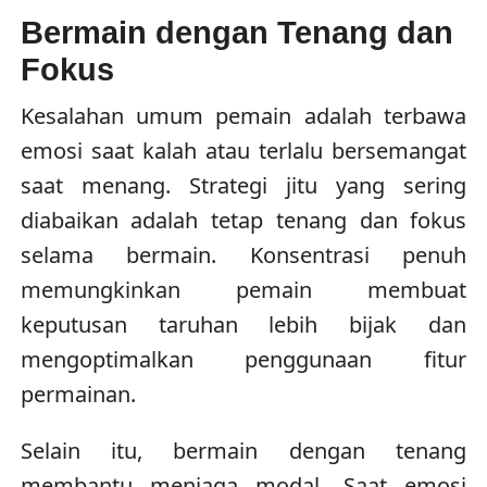
Bermain dengan Tenang dan
Fokus
Kesalahan umum pemain adalah terbawa
emosi saat kalah atau terlalu bersemangat
saat menang. Strategi jitu yang sering
diabaikan adalah tetap tenang dan fokus
selama bermain. Konsentrasi penuh
memungkinkan pemain membuat
keputusan taruhan lebih bijak dan
mengoptimalkan penggunaan fitur
permainan.
Selain itu, bermain dengan tenang
membantu menjaga modal. Saat emosi