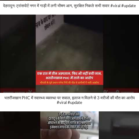
देहरादून: ट्रांसपोर्ट नगर में गाड़ी में लगी भीषण आग, सुरक्षित निकले सभी सवार #viral #update
भतरौंजखान PHC में स्वास्थ्य व्यवस्था पर सवाल, इलाज न मिलने से 3 मरीजों की मौत का आरोप
#viral #update