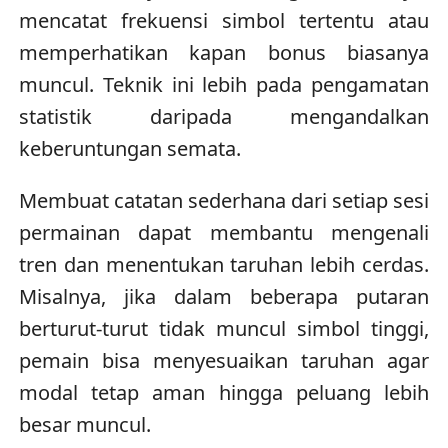
mencatat frekuensi simbol tertentu atau
memperhatikan kapan bonus biasanya
muncul. Teknik ini lebih pada pengamatan
statistik daripada mengandalkan
keberuntungan semata.
Membuat catatan sederhana dari setiap sesi
permainan dapat membantu mengenali
tren dan menentukan taruhan lebih cerdas.
Misalnya, jika dalam beberapa putaran
berturut-turut tidak muncul simbol tinggi,
pemain bisa menyesuaikan taruhan agar
modal tetap aman hingga peluang lebih
besar muncul.