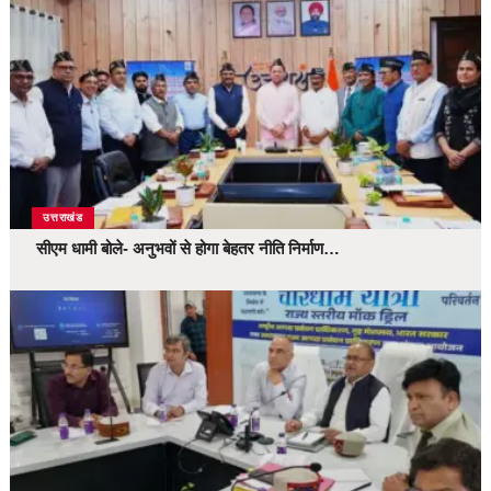
उत्तराखंड
सीएम धामी बोले- अनुभवों से होगा बेहतर नीति निर्माण…