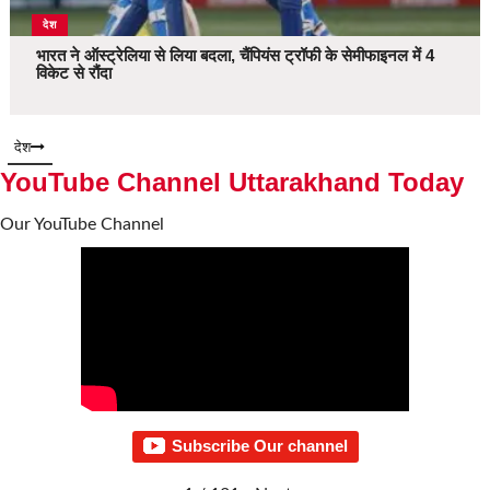
देश
भारत ने ऑस्ट्रेलिया से लिया बदला, चैंपियंस ट्रॉफी के सेमीफाइनल में 4
विकेट से रौंदा
देश
YouTube Channel Uttarakhand Today
Our YouTube Channel
Subscribe Our channel