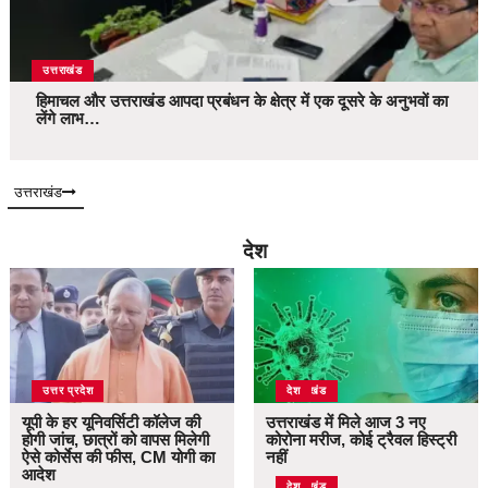
उत्तराखंड
हिमाचल और उत्तराखंड आपदा प्रबंधन के क्षेत्र में एक दूसरे के अनुभवों का
लेंगे लाभ…
उत्तराखंड
देश
उत्तर प्रदेश
उत्तराखंड
देश
यूपी के हर यूनिवर्सिटी कॉलेज की
उत्तराखंड में मिले आज 3 नए
होगी जांच, छात्रों को वापस मिलेगी
कोरोना मरीज, कोई ट्रैवल हिस्ट्री
ऐसे कोर्सेस की फीस, CM योगी का
नहीं
आदेश
उत्तराखंड
देश