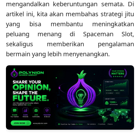
mengandalkan keberuntungan semata. Di
artikel ini, kita akan membahas strategi jitu
yang bisa membantu meningkatkan
peluang menang di Spaceman Slot,
sekaligus memberikan pengalaman
bermain yang lebih menyenangkan.