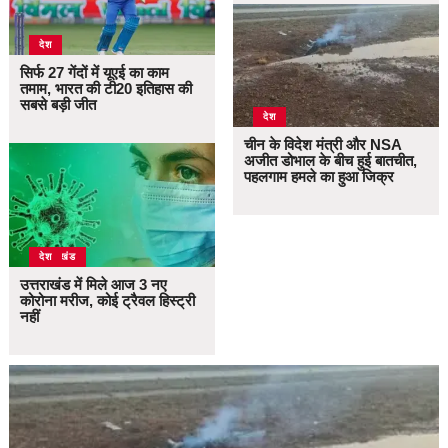
देश
सिर्फ 27 गेंदों में यूएई का काम
तमाम, भारत की टी20 इतिहास की
सबसे बड़ी जीत
देश
चीन के विदेश मंत्री और NSA
अजीत डोभाल के बीच हुई बातचीत,
पहलगाम हमले का हुआ जिक्र
उत्तराखंड
देश
उत्तराखंड में मिले आज 3 नए
कोरोना मरीज, कोई ट्रैवल हिस्ट्री
नहीं