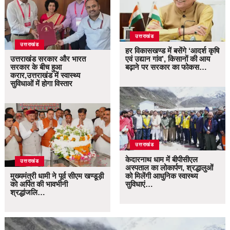
उत्तराखंड
उत्तराखंड
हर विकासखण्ड में बसेंगे ‘आदर्श कृषि
उत्तराखंड सरकार और भारत
एवं उद्यान गांव’, किसानों की आय
सरकार के बीच हुआ
बढ़ाने पर सरकार का फोकस…
करार,उत्तराखंड में स्वास्थ्य
सुविधाओं में होगा विस्तार
उत्तराखंड
केदारनाथ धाम में बीपीसीएल
उत्तराखंड
अस्पताल का लोकार्पण, श्रद्धालुओं
मुख्यमंत्री धामी ने पूर्व सीएम खण्डूड़ी
को मिलेंगी आधुनिक स्वास्थ्य
को अर्पित की भावभीनी
सुविधाएं…
श्रद्धांजलि…