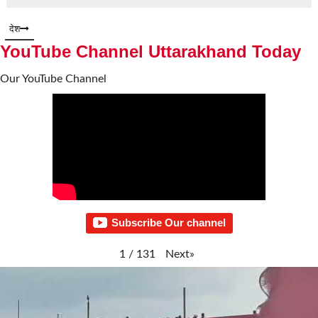
देश
YouTube Channel Uttarakhand Today
Our YouTube Channel
Subscribe Our channel
Next
»
1
/
131