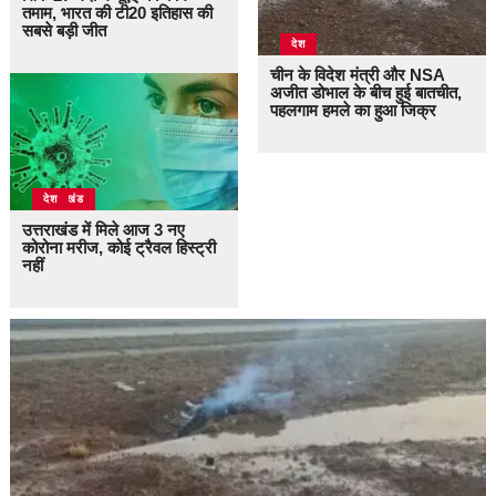
तमाम, भारत की टी20 इतिहास की
सबसे बड़ी जीत
देश
चीन के विदेश मंत्री और NSA
अजीत डोभाल के बीच हुई बातचीत,
पहलगाम हमले का हुआ जिक्र
उत्तराखंड
देश
उत्तराखंड में मिले आज 3 नए
कोरोना मरीज, कोई ट्रैवल हिस्ट्री
नहीं