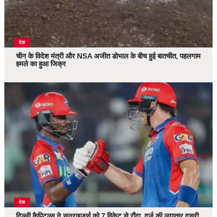
देश
चीन के विदेश मंत्री और NSA अजीत डोभाल के बीच हुई बातचीत, पहलगाम
हमले का हुआ जिक्र
देश
दिल्ली कैपिटल्स ने सनराइजर्स को 7 विकेट से रौंदा, दर्ज की लगातार दूसरी