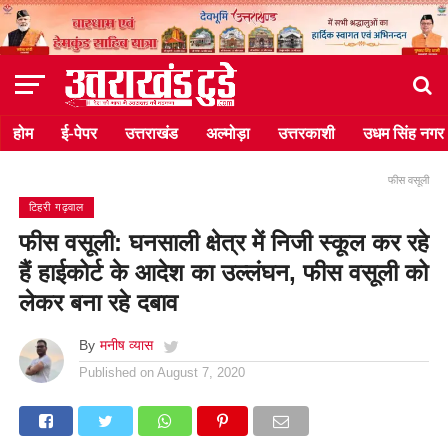
होम
ई-पेपर
उत्तराखंड
अल्मोड़ा
उत्तरकाशी
उधम सिंह नगर
फीस वसूली
टिहरी गढ़वाल
फीस वसूली: घनसाली क्षेत्र में निजी स्कूल कर रहे
हैं हाईकोर्ट के आदेश का उल्लंघन, फीस वसूली को
लेकर बना रहे दबाव
By
मनीष व्यास
Published on
August 7, 2020