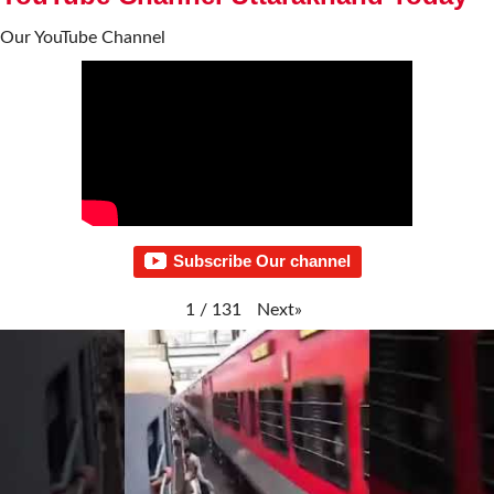
Our YouTube Channel
Subscribe Our channel
Next
»
1
/
131