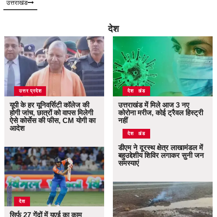
उत्तराखंड
देश
उत्तर प्रदेश
उत्तराखंड
देश
यूपी के हर यूनिवर्सिटी कॉलेज की
उत्तराखंड में मिले आज 3 नए
होगी जांच, छात्रों को वापस मिलेगी
कोरोना मरीज, कोई ट्रैवल हिस्ट्री
ऐसे कोर्सेस की फीस, CM योगी का
नहीं
आदेश
उत्तराखंड
देश
डीएम ने दूरस्थ क्षेत्र लाखामंडल में
बहुउद्देशीय शिविर लगाकर सुनी जन
समस्याएं
देश
सिर्फ 27 गेंदों में यूएई का काम