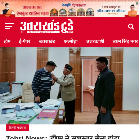
होम
ई-पेपर
उत्तराखंड
अल्मोड़ा
उत्तरकाशी
उधम सिंह नगर
टिहरी गढ़वाल
Tehri News: डीएम ने सशस्त्र सेना झंडा