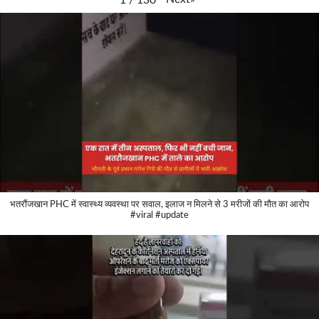
भतरौंजखान PHC में स्वास्थ्य व्यवस्था पर सवाल, इलाज न मिलने से 3 मरीजों की मौत का आरोप
#viral #update