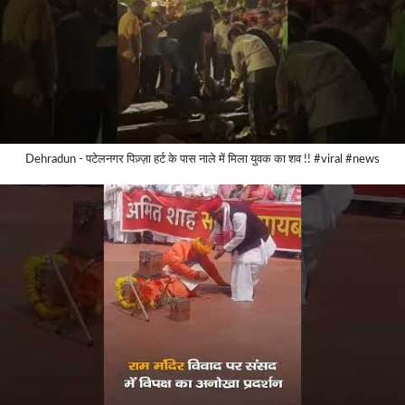
Dehradun - पटेलनगर पिज़्ज़ा हर्ट के पास नाले में मिला युवक का शव !! #viral #news