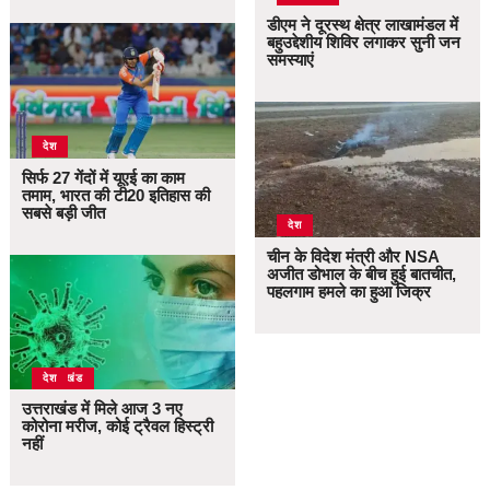
डीएम ने दूरस्थ क्षेत्र लाखामंडल में
बहुउद्देशीय शिविर लगाकर सुनी जन
समस्याएं
देश
सिर्फ 27 गेंदों में यूएई का काम
तमाम, भारत की टी20 इतिहास की
सबसे बड़ी जीत
देश
चीन के विदेश मंत्री और NSA
अजीत डोभाल के बीच हुई बातचीत,
पहलगाम हमले का हुआ जिक्र
उत्तराखंड
देश
उत्तराखंड में मिले आज 3 नए
कोरोना मरीज, कोई ट्रैवल हिस्ट्री
नहीं