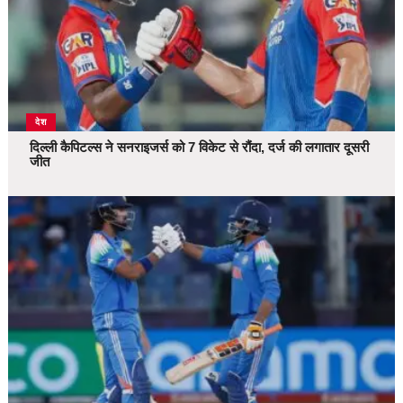
देश
दिल्ली कैपिटल्स ने सनराइजर्स को 7 विकेट से रौंदा, दर्ज की लगातार दूसरी
जीत