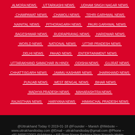
ALMORA NEWS
UTTARKASHI NEWS
UDHAM SINGH NAGAR NEWS
CHAMPAWAT NEWS
CHAMOLI NEWS
TEHRI GARHWAL NEWS
NAINITAL NEWS
PITHORAGARH NEWS
PAURI GARHWAL NEWS
BAGESHWAR NEWS
RUDRAPRAYAG NEWS
HARIDWAR NEWS
WORLD NEWS
NATIONAL NEWS
UTTAR PRADESH NEWS
DELHI NEWS
PAHAD NEWS
ENTERTAINMENT NEWS
UTTARAKHAND SAMACHAR IN HINDI
ODISHA NEWS
GUJRAT NEWS
CHHATTISGARH NEWS
JAMMU KASHMIR NEWS
JHARKHAND NEWS
PUNJAB NEWS
WEST BENGAL NEWS
BIHAR NEWS
MADHYA PRADESH NEWS
MAHARASHTRA NEWS
RAJASTHAN NEWS
HARIYANA NEWS
HIMANCHAL PRADESH NEWS
@Uttrakhand Today © 2019-01-18 @Founder – Manish @Website –
www.uttrakhandtoday.com @Email – uttrakhandtoday@gmail.com @Phone –
+91.9458122002 @Address – 6/5 Roop Nagar Badripur Near Nawada Hights