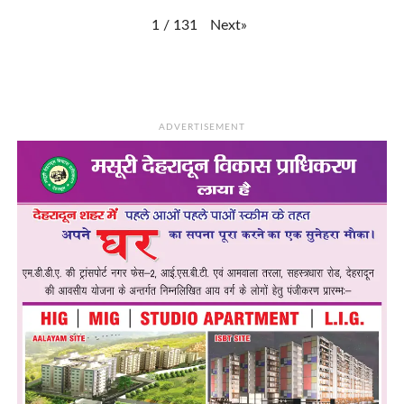
Next
»
1
/
131
ADVERTISEMENT