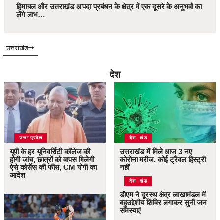
हिमाचल और उत्तराखंड आपदा प्रबंधन के क्षेत्र में एक दूसरे के अनुभवों का
लेंगे लाभ…
उत्तराखंड
देश
उत्तर प्रदेश
उत्तराखंड
देश
यूपी के हर यूनिवर्सिटी कॉलेज की
उत्तराखंड में मिले आज 3 नए
होगी जांच, छात्रों को वापस मिलेगी
कोरोना मरीज, कोई ट्रैवल हिस्ट्री
ऐसे कोर्सेस की फीस, CM योगी का
नहीं
आदेश
उत्तराखंड
देश
डीएम ने दूरस्थ क्षेत्र लाखामंडल में
बहुउद्देशीय शिविर लगाकर सुनी जन
समस्याएं