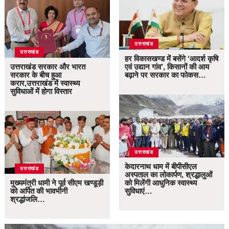
उत्तराखंड
उत्तराखंड
हर विकासखण्ड में बसेंगे ‘आदर्श कृषि
उत्तराखंड सरकार और भारत
एवं उद्यान गांव’, किसानों की आय
सरकार के बीच हुआ
बढ़ाने पर सरकार का फोकस…
करार,उत्तराखंड में स्वास्थ्य
सुविधाओं में होगा विस्तार
उत्तराखंड
केदारनाथ धाम में बीपीसीएल
उत्तराखंड
अस्पताल का लोकार्पण, श्रद्धालुओं
मुख्यमंत्री धामी ने पूर्व सीएम खण्डूड़ी
को मिलेंगी आधुनिक स्वास्थ्य
को अर्पित की भावभीनी
सुविधाएं…
श्रद्धांजलि…