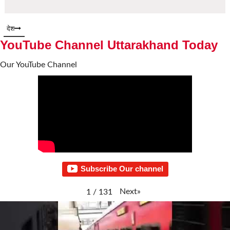
देश
YouTube Channel Uttarakhand Today
Our YouTube Channel
Subscribe Our channel
Next
»
1
/
131