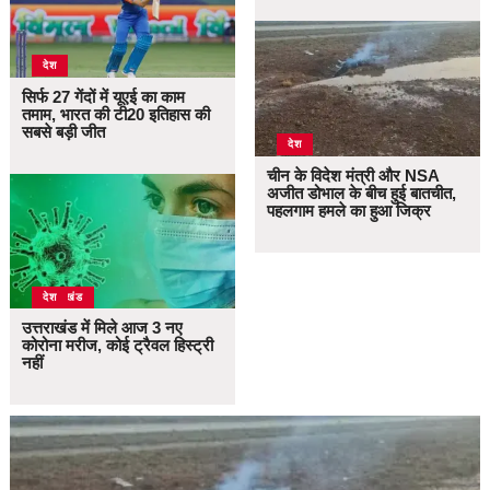
देश
सिर्फ 27 गेंदों में यूएई का काम
तमाम, भारत की टी20 इतिहास की
सबसे बड़ी जीत
देश
चीन के विदेश मंत्री और NSA
अजीत डोभाल के बीच हुई बातचीत,
पहलगाम हमले का हुआ जिक्र
उत्तराखंड
देश
उत्तराखंड में मिले आज 3 नए
कोरोना मरीज, कोई ट्रैवल हिस्ट्री
नहीं