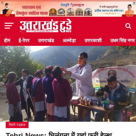
होम
ई-पेपर
उत्तराखंड
अल्मोड़ा
उत्तरकाशी
उधम सिंह नगर
टिहरी गढ़वाल
Tehri News: भिलंगना में यहां फ्री हेल्थ