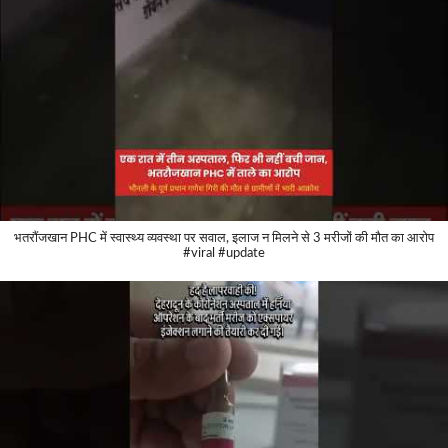
भतरौंजखान PHC में स्वास्थ्य व्यवस्था पर सवाल, इलाज न मिलने से 3 मरीजों की मौत का आरोप
#viral #update