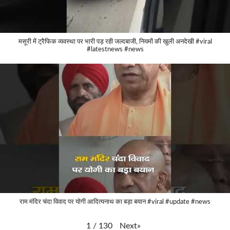
मसूरी में ट्रैफिक व्यवस्था पर भारी पड़ रही जल्दबाजी, नियमों की खुली अनदेखी #viral
#latestnews #news
राम मंदिर चंदा विवाद पर योगी आदित्यनाथ का बड़ा बयान #viral #update #news
Next
»
1
/
130