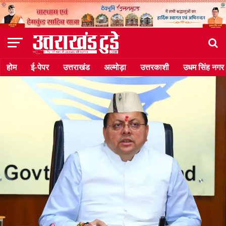
होम
ई-पेपर
उत्तराखंड
अल्मोड़ा
उत्तरकाशी
उधम सिंह नगर