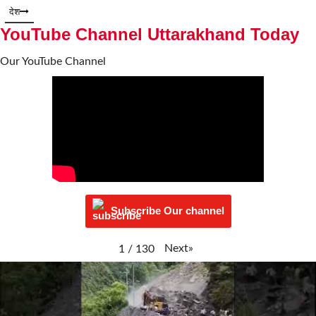
देश
YouTube Channel Uttarakhand Today
Our YouTube Channel
Subscribe Our channel
Next
»
1
/
130