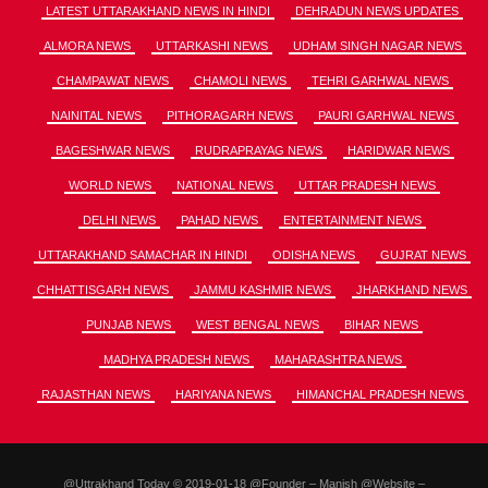
LATEST UTTARAKHAND NEWS IN HINDI
DEHRADUN NEWS UPDATES
ALMORA NEWS
UTTARKASHI NEWS
UDHAM SINGH NAGAR NEWS
CHAMPAWAT NEWS
CHAMOLI NEWS
TEHRI GARHWAL NEWS
NAINITAL NEWS
PITHORAGARH NEWS
PAURI GARHWAL NEWS
BAGESHWAR NEWS
RUDRAPRAYAG NEWS
HARIDWAR NEWS
WORLD NEWS
NATIONAL NEWS
UTTAR PRADESH NEWS
DELHI NEWS
PAHAD NEWS
ENTERTAINMENT NEWS
UTTARAKHAND SAMACHAR IN HINDI
ODISHA NEWS
GUJRAT NEWS
CHHATTISGARH NEWS
JAMMU KASHMIR NEWS
JHARKHAND NEWS
PUNJAB NEWS
WEST BENGAL NEWS
BIHAR NEWS
MADHYA PRADESH NEWS
MAHARASHTRA NEWS
RAJASTHAN NEWS
HARIYANA NEWS
HIMANCHAL PRADESH NEWS
@Uttrakhand Today © 2019-01-18 @Founder – Manish @Website –