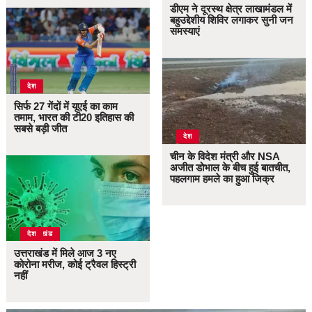
डीएम ने दूरस्थ क्षेत्र लाखामंडल में
बहुउद्देशीय शिविर लगाकर सुनी जन
समस्याएं
देश
सिर्फ 27 गेंदों में यूएई का काम
तमाम, भारत की टी20 इतिहास की
सबसे बड़ी जीत
देश
चीन के विदेश मंत्री और NSA
अजीत डोभाल के बीच हुई बातचीत,
पहलगाम हमले का हुआ जिक्र
उत्तराखंड
देश
उत्तराखंड में मिले आज 3 नए
कोरोना मरीज, कोई ट्रैवल हिस्ट्री
नहीं