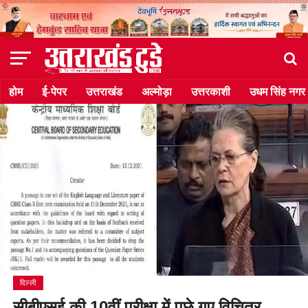
होम
ई-पेपर
उत्तराखंड
अल्मोड़ा
उत्तरकाशी
उधम सिंह नगर
दिल्ली
सीबीएसई की 10वीं परीक्षा में पूछे गए विचित्र