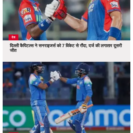
देश
दिल्ली कैपिटल्स ने सनराइजर्स को 7 विकेट से रौंदा, दर्ज की लगातार दूसरी
जीत