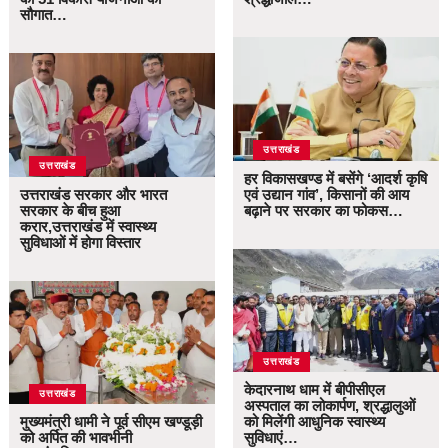
सौगात…
उत्तराखंड
उत्तराखंड
हर विकासखण्ड में बसेंगे ‘आदर्श कृषि
उत्तराखंड सरकार और भारत
एवं उद्यान गांव’, किसानों की आय
सरकार के बीच हुआ
बढ़ाने पर सरकार का फोकस…
करार,उत्तराखंड में स्वास्थ्य
सुविधाओं में होगा विस्तार
उत्तराखंड
केदारनाथ धाम में बीपीसीएल
उत्तराखंड
अस्पताल का लोकार्पण, श्रद्धालुओं
मुख्यमंत्री धामी ने पूर्व सीएम खण्डूड़ी
को मिलेंगी आधुनिक स्वास्थ्य
को अर्पित की भावभीनी
सुविधाएं…