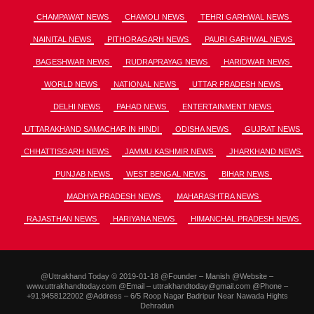
CHAMPAWAT NEWS
CHAMOLI NEWS
TEHRI GARHWAL NEWS
NAINITAL NEWS
PITHORAGARH NEWS
PAURI GARHWAL NEWS
BAGESHWAR NEWS
RUDRAPRAYAG NEWS
HARIDWAR NEWS
WORLD NEWS
NATIONAL NEWS
UTTAR PRADESH NEWS
DELHI NEWS
PAHAD NEWS
ENTERTAINMENT NEWS
UTTARAKHAND SAMACHAR IN HINDI
ODISHA NEWS
GUJRAT NEWS
CHHATTISGARH NEWS
JAMMU KASHMIR NEWS
JHARKHAND NEWS
PUNJAB NEWS
WEST BENGAL NEWS
BIHAR NEWS
MADHYA PRADESH NEWS
MAHARASHTRA NEWS
RAJASTHAN NEWS
HARIYANA NEWS
HIMANCHAL PRADESH NEWS
@Uttrakhand Today © 2019-01-18 @Founder – Manish @Website –
www.uttrakhandtoday.com @Email – uttrakhandtoday@gmail.com @Phone –
+91.9458122002 @Address – 6/5 Roop Nagar Badripur Near Nawada Hights
Dehradun