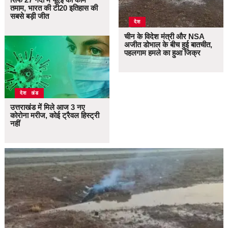
तमाम, भारत की टी20 इतिहास की
सबसे बड़ी जीत
देश
चीन के विदेश मंत्री और NSA
अजीत डोभाल के बीच हुई बातचीत,
पहलगाम हमले का हुआ जिक्र
उत्तराखंड
देश
उत्तराखंड में मिले आज 3 नए
कोरोना मरीज, कोई ट्रैवल हिस्ट्री
नहीं