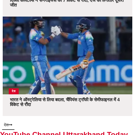
दिल्ली कैपिटल्स ने सनराइजर्स को 7 विकेट से रौंदा, दर्ज की लगातार दूसरी
जीत
देश
भारत ने ऑस्ट्रेलिया से लिया बदला, चैंपियंस ट्रॉफी के सेमीफाइनल में 4
विकेट से रौंदा
देश
YouTube Channel Uttarakhand Today