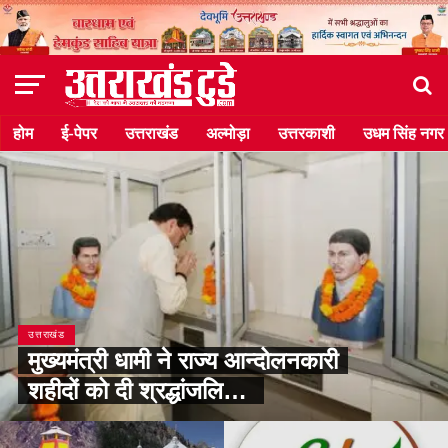
होम
ई-पेपर
उत्तराखंड
अल्मोड़ा
उत्तरकाशी
उधम सिंह नगर
उत्तराखंड
मुख्यमंत्री धामी ने राज्य आन्दोलनकारी
शहीदों को दी श्रद्धांजलि…