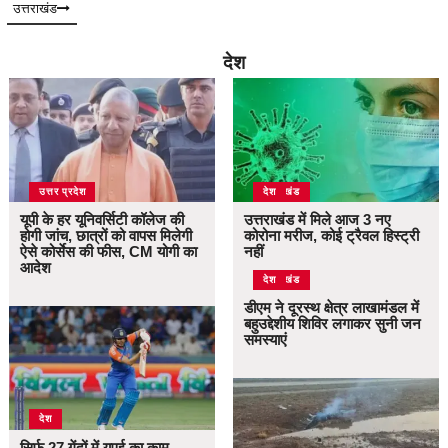
उत्तराखंड
देश
उत्तर प्रदेश
उत्तराखंड
देश
यूपी के हर यूनिवर्सिटी कॉलेज की
उत्तराखंड में मिले आज 3 नए
होगी जांच, छात्रों को वापस मिलेगी
कोरोना मरीज, कोई ट्रैवल हिस्ट्री
ऐसे कोर्सेस की फीस, CM योगी का
नहीं
आदेश
उत्तराखंड
देश
डीएम ने दूरस्थ क्षेत्र लाखामंडल में
बहुउद्देशीय शिविर लगाकर सुनी जन
समस्याएं
देश
सिर्फ 27 गेंदों में यूएई का काम