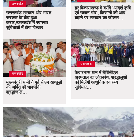
उत्तराखंड
हर विकासखण्ड में बसेंगे ‘आदर्श कृषि
उत्तराखंड सरकार और भारत
एवं उद्यान गांव’, किसानों की आय
सरकार के बीच हुआ
बढ़ाने पर सरकार का फोकस…
करार,उत्तराखंड में स्वास्थ्य
सुविधाओं में होगा विस्तार
उत्तराखंड
केदारनाथ धाम में बीपीसीएल
उत्तराखंड
अस्पताल का लोकार्पण, श्रद्धालुओं
मुख्यमंत्री धामी ने पूर्व सीएम खण्डूड़ी
को मिलेंगी आधुनिक स्वास्थ्य
को अर्पित की भावभीनी
सुविधाएं…
श्रद्धांजलि…