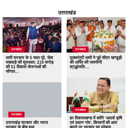
उत्तराखंड
उत्तराखंड
उत्तराखंड
धामी सरकार के 5 साल पूरे, सेवा
मुख्यमंत्री धामी ने पूर्व सीएम खण्डूड़ी
पखवाड़े की शुरुआत; 219 करोड़
को अर्पित की भावभीनी
की 51 विकास योजनाओं की
श्रद्धांजलि…
सौगात…
उत्तराखंड
उत्तराखंड
हर विकासखण्ड में बसेंगे ‘आदर्श कृषि
उत्तराखंड सरकार और भारत
एवं उद्यान गांव’, किसानों की आय
सरकार के बीच हुआ
बढ़ाने पर सरकार का फोकस…