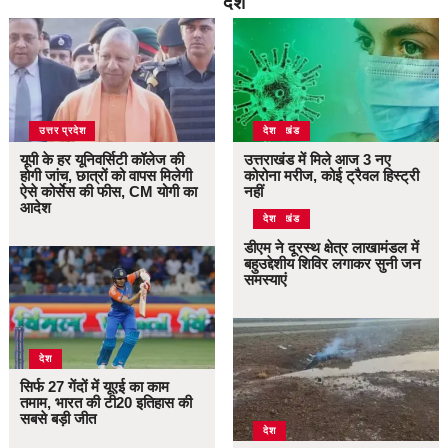
देश
उत्तर प्रदेश
उत्तराखंड
देश
यूपी के हर यूनिवर्सिटी कॉलेज की
उत्तराखंड में मिले आज 3 नए
होगी जांच, छात्रों को वापस मिलेगी
कोरोना मरीज, कोई ट्रैवल हिस्ट्री
ऐसे कोर्सेस की फीस, CM योगी का
नहीं
आदेश
उत्तराखंड
देश
डीएम ने दूरस्थ क्षेत्र लाखामंडल में
बहुउद्देशीय शिविर लगाकर सुनी जन
समस्याएं
देश
सिर्फ 27 गेंदों में यूएई का काम
तमाम, भारत की टी20 इतिहास की
सबसे बड़ी जीत
देश