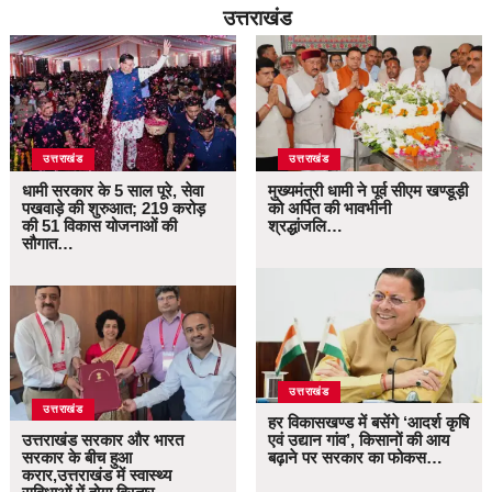
उत्तराखंड
उत्तराखंड
उत्तराखंड
धामी सरकार के 5 साल पूरे, सेवा
मुख्यमंत्री धामी ने पूर्व सीएम खण्डूड़ी
पखवाड़े की शुरुआत; 219 करोड़
को अर्पित की भावभीनी
की 51 विकास योजनाओं की
श्रद्धांजलि…
सौगात…
उत्तराखंड
उत्तराखंड
हर विकासखण्ड में बसेंगे ‘आदर्श कृषि
उत्तराखंड सरकार और भारत
एवं उद्यान गांव’, किसानों की आय
सरकार के बीच हुआ
बढ़ाने पर सरकार का फोकस…
करार,उत्तराखंड में स्वास्थ्य