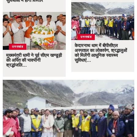
सुविधाओं में होगा विस्तार
उत्तराखंड
केदारनाथ धाम में बीपीसीएल
उत्तराखंड
अस्पताल का लोकार्पण, श्रद्धालुओं
मुख्यमंत्री धामी ने पूर्व सीएम खण्डूड़ी
को मिलेंगी आधुनिक स्वास्थ्य
को अर्पित की भावभीनी
सुविधाएं…
श्रद्धांजलि…