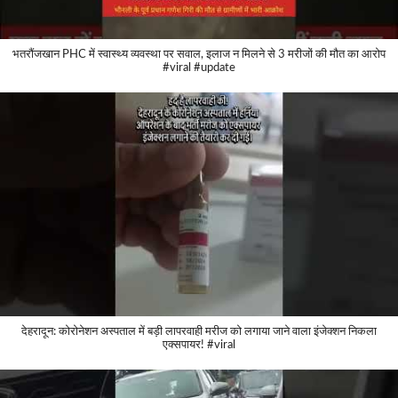
भतरौंजखान PHC में स्वास्थ्य व्यवस्था पर सवाल, इलाज न मिलने से 3 मरीजों की मौत का आरोप
#viral #update
देहरादून: कोरोनेशन अस्पताल में बड़ी लापरवाही मरीज को लगाया जाने वाला इंजेक्शन निकला
एक्सपायर! #viral