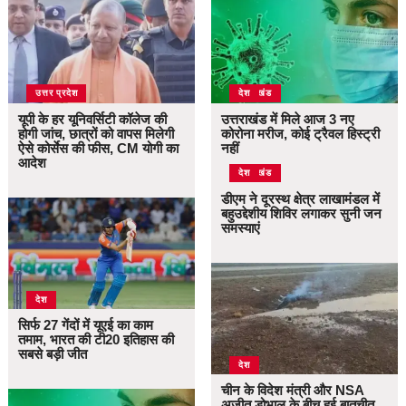
उत्तर प्रदेश
उत्तराखंड
देश
यूपी के हर यूनिवर्सिटी कॉलेज की
उत्तराखंड में मिले आज 3 नए
होगी जांच, छात्रों को वापस मिलेगी
कोरोना मरीज, कोई ट्रैवल हिस्ट्री
ऐसे कोर्सेस की फीस, CM योगी का
नहीं
आदेश
उत्तराखंड
देश
डीएम ने दूरस्थ क्षेत्र लाखामंडल में
बहुउद्देशीय शिविर लगाकर सुनी जन
समस्याएं
देश
सिर्फ 27 गेंदों में यूएई का काम
तमाम, भारत की टी20 इतिहास की
सबसे बड़ी जीत
देश
चीन के विदेश मंत्री और NSA
अजीत डोभाल के बीच हुई बातचीत,